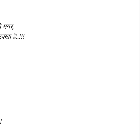
हो मगर,
रक्खा है..!!!
!