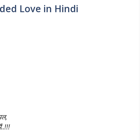
ided Love in Hindi
यल,
..!!!