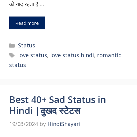
को याद रहता है …
Read more
Status
love status
,
love status hindi
,
romantic
status
Best 40+ Sad Status in
Hindi |दुखद स्टेटस
19/03/2024
by
HindiShayari