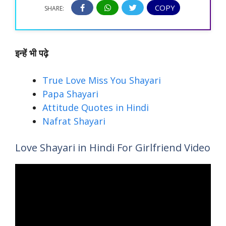
COPY
SHARE:
इन्हें भी पढ़े
True Love Miss You Shayari
Papa Shayari
Attitude Quotes in Hindi
Nafrat Shayari
Love Shayari in Hindi For Girlfriend Video